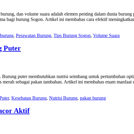
ung, dan volume suara adalah elemen penting dalam dunia burung p
ama bagi burung Sogon. Artikel ini membahas cara efektif meningkatk
 burung
,
Perawatan Burung
,
Tips Burung Sogon
,
Volume Suara
g Puter
er. Burung puter membutuhkan nutrisi seimbang untuk pertumbuhan opt
ras merah sebagai pakan tambahan. Artikel ini membahas enam manfaat
Puter
,
Kesehatan Burung
,
Nutrisi Burung
,
pakan burung
cor Aktif