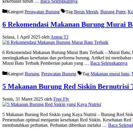
kekebalan tubuh …
Baca Selengkapnya
Kategori
Perawatan Burung
Tag
Beras Merah
,
Burung Puter
,
Ke
6 Rekomendasi Makanan Burung Murai Ba
Selasa, 1 April 2025
oleh
Anton TJ
6 Rekomendasi Makanan Burung Murai Batu Terbaik – Murai Batu, bu
meningkatkan kesehatan dan performa burung. Artikel ini membaha
Murai Batu Terbaik Pemberian pakan yang …
Baca Selengkapnya
Kategori
Burung
,
Perawatan Burung
Tag
Makanan murai batu
,
5 Makanan Burung Red Siskin Bernutrisi 
Senin, 31 Maret 2025
oleh
Free Fly
5 Makanan Burung Red Siskin yang Kaya Nutrisi – Burung Red Siskin, 
Pemenuhan optimal menjamin kesehatan Red Siskin. Kesehatan Red 
membutuhkan perhatian. Perhatian diberikan melalui …
Baca Seleng