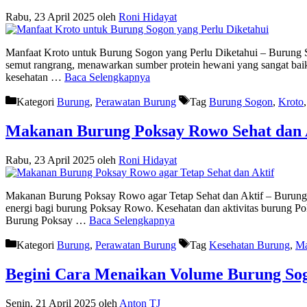
Rabu, 23 April 2025
oleh
Roni Hidayat
Manfaat Kroto untuk Burung Sogon yang Perlu Diketahui – Burung S
semut rangrang, menawarkan sumber protein hewani yang sangat bai
kesehatan …
Baca Selengkapnya
Kategori
Burung
,
Perawatan Burung
Tag
Burung Sogon
,
Kroto
Makanan Burung Poksay Rowo Sehat dan A
Rabu, 23 April 2025
oleh
Roni Hidayat
Makanan Burung Poksay Rowo agar Tetap Sehat dan Aktif – Burung P
energi bagi burung Poksay Rowo. Kesehatan dan aktivitas burung P
Burung Poksay …
Baca Selengkapnya
Kategori
Burung
,
Perawatan Burung
Tag
Kesehatan Burung
,
Ma
Begini Cara Menaikan Volume Burung So
Senin, 21 April 2025
oleh
Anton TJ