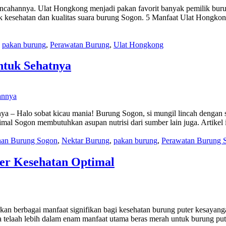
ncahannya. Ulat Hongkong menjadi pakan favorit banyak pemilik burun
k kesehatan dan kualitas suara burung Sogon. 5 Manfaat Ulat Hongk
,
pakan burung
,
Perawatan Burung
,
Ulat Hongkong
ntuk Sehatnya
 – Halo sobat kicau mania! Burung Sogon, si mungil lincah dengan s
mal Sogon membutuhkan asupan nutrisi dari sumber lain juga. Artik
an Burung Sogon
,
Nektar Burung
,
pakan burung
,
Perawatan Burung 
er Kesehatan Optimal
an berbagai manfaat signifikan bagi kesehatan burung puter kesayang
ta telaah lebih dalam enam manfaat utama beras merah untuk burung p