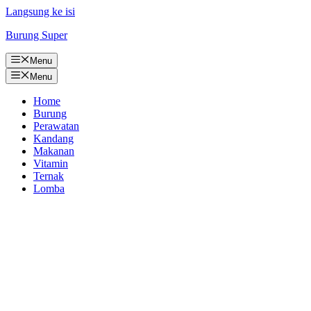
Langsung ke isi
Burung Super
Menu
Menu
Home
Burung
Perawatan
Kandang
Makanan
Vitamin
Ternak
Lomba