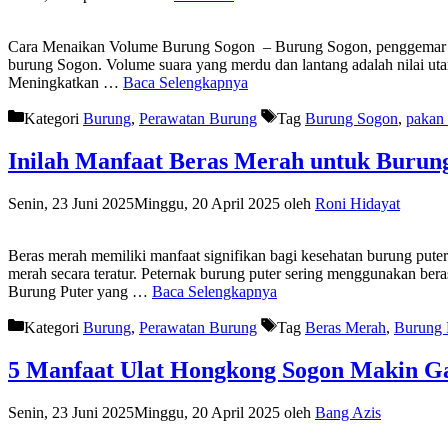
Cara Menaikan Volume Burung Sogon – Burung Sogon, penggemar bur
burung Sogon. Volume suara yang merdu dan lantang adalah nilai ut
Meningkatkan …
Baca Selengkapnya
Kategori
Burung
,
Perawatan Burung
Tag
Burung Sogon
,
pakan
Inilah Manfaat Beras Merah untuk Burun
Senin, 23 Juni 2025
Minggu, 20 April 2025
oleh
Roni Hidayat
Beras merah memiliki manfaat signifikan bagi kesehatan burung put
merah secara teratur. Peternak burung puter sering menggunakan be
Burung Puter yang …
Baca Selengkapnya
Kategori
Burung
,
Perawatan Burung
Tag
Beras Merah
,
Burung 
5 Manfaat Ulat Hongkong Sogon Makin Ga
Senin, 23 Juni 2025
Minggu, 20 April 2025
oleh
Bang Azis