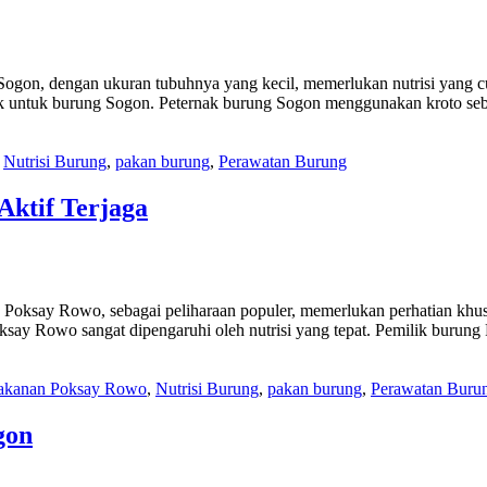
ogon, dengan ukuran tubuhnya yang kecil, memerlukan nutrisi yang cu
k untuk burung Sogon. Peternak burung Sogon menggunakan kroto seba
,
Nutrisi Burung
,
pakan burung
,
Perawatan Burung
ktif Terjaga
oksay Rowo, sebagai peliharaan populer, memerlukan perhatian khus
oksay Rowo sangat dipengaruhi oleh nutrisi yang tepat. Pemilik buru
kanan Poksay Rowo
,
Nutrisi Burung
,
pakan burung
,
Perawatan Buru
gon