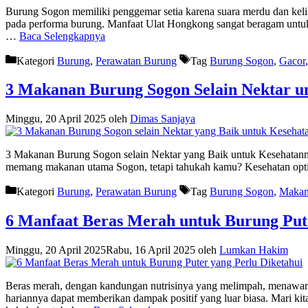
Burung Sogon memiliki penggemar setia karena suara merdu dan keli
pada performa burung. Manfaat Ulat Hongkong sangat beragam untu
…
Baca Selengkapnya
Kategori
Burung
,
Perawatan Burung
Tag
Burung Sogon
,
Gacor
3 Makanan Burung Sogon Selain Nektar u
Minggu, 20 April 2025
oleh
Dimas Sanjaya
3 Makanan Burung Sogon selain Nektar yang Baik untuk Kesehatannya
memang makanan utama Sogon, tetapi tahukah kamu? Kesehatan opti
Kategori
Burung
,
Perawatan Burung
Tag
Burung Sogon
,
Makan
6 Manfaat Beras Merah untuk Burung Put
Minggu, 20 April 2025
Rabu, 16 April 2025
oleh
Lumkan Hakim
Beras merah, dengan kandungan nutrisinya yang melimpah, menawark
hariannya dapat memberikan dampak positif yang luar biasa. Mari ki