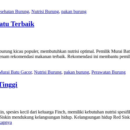
sehatan Burung
,
Nutrisi Burung
,
pakan burung
tu Terbaik
rung kicau populer, membutuhkan nutrisi optimal. Pemilik Murai Bat
s enam rekomendasi makanan terbaik. Rekomendasi ini membantu pem
Murai Batu Gacor
,
Nutrisi Burung
,
pakan burung
,
Perawatan Burung
Tinggi
spesies kecil dari keluarga Finch, memiliki kebutuhan nutrisi spesif
Siskin mendukung kelangsungan hidup. Kelangsungan hidup Red Siski
kapnya