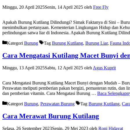
Minggu, 20 April 2025
Senin, 14 April 2025
oleh
Free Fly
Apakah Burung Kutilang Dilindungi? Simak Faktanya di Sini – Burung
menimbulkan pertanyaan. Kementerian Lingkungan Hidup dan Kehuta
perlindungan satwa liar di Indonesia. Apakah Burung Kutilang Dil
Kategori
Burung
Tag
Burung Kutilang
,
Burung Liar
,
Fauna Ind
Cara Mengatasi Kutilang Macet Bunyi d
Minggu, 13 April 2025
Sabtu, 12 April 2025
oleh
Agus Kuprit
Cara Mengatasi Burung Kutilang Macet Bunyi dengan Mudah – Burung
Perawatan meliputi pemberian pakan bergizi, pemasteran rutin, dan li
dan pemberian vitamin. Cara Mengatasi Burung …
Baca Selengkapn
Kategori
Burung
,
Perawatan Burung
Tag
Burung Kutilang
,
Cara
Cara Merawat Burung Kutilang
Selasa, 26 September 2023
Senin, 29 Mei 2023
oleh
Roni Hidayat