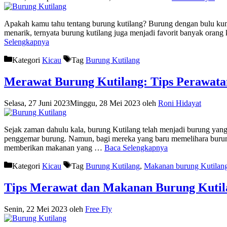
Apakah kamu tahu tentang burung kutilang? Burung dengan bulu kunin
menarik, ternyata burung kutilang juga menjadi favorit banyak oran
Selengkapnya
Kategori
Kicau
Tag
Burung Kutilang
Merawat Burung Kutilang: Tips Perawata
Selasa, 27 Juni 2023
Minggu, 28 Mei 2023
oleh
Roni Hidayat
Sejak zaman dahulu kala, burung Kutilang telah menjadi burung yang
penggemar burung. Namun, bagi mereka yang baru memelihara burun
memberikan makanan yang …
Baca Selengkapnya
Kategori
Kicau
Tag
Burung Kutilang
,
Makanan burung Kutilan
Tips Merawat dan Makanan Burung Kutil
Senin, 22 Mei 2023
oleh
Free Fly