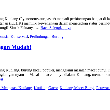
 Kutilang (Pycnonotus aurigaster) menjadi perbincangan hangat di kal
nan (KLHK) memiliki kewenangan dalam menetapkan status perlindun
indungi? Simak Faktanya …
Baca Selengkapnya
onesia
,
Konservasi
,
Perlindungan Burung
engan Mudah!
 Kutilang, burung kicau populer, mengalami masalah macet bunyi. K
ngkungan nyaman. Masalah macet bunyi, dialami Kutilang, memerlukan so
ya
 Mengatasi Kutilang
,
Kutilang Gacor
,
Kutilang Macet Bunyi
,
Perawata