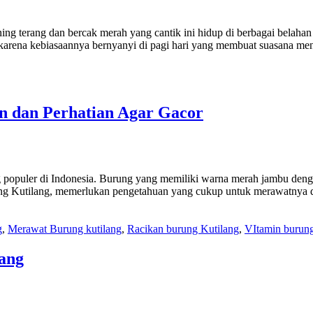
g terang dan bercak merah yang cantik ini hidup di berbagai belahan
g karena kebiasaannya bernyanyi di pagi hari yang membuat suasana me
n dan Perhatian Agar Gacor
 populer di Indonesia. Burung yang memiliki warna merah jambu denga
g Kutilang, memerlukan pengetahuan yang cukup untuk merawatnya d
g
,
Merawat Burung kutilang
,
Racikan burung Kutilang
,
VItamin burung
ang