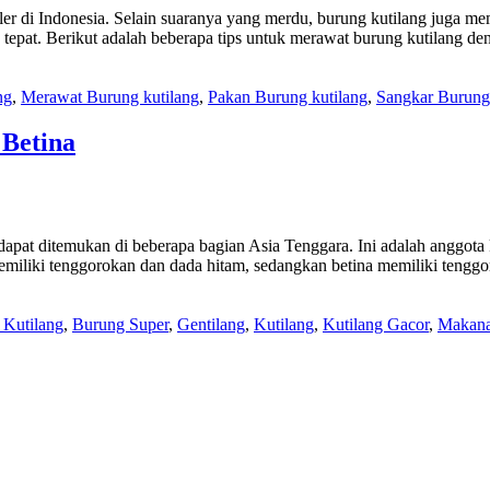
ler di Indonesia. Selain suaranya yang merdu, burung kutilang juga m
g tepat. Berikut adalah beberapa tips untuk merawat burung kutilan
ng
,
Merawat Burung kutilang
,
Pakan Burung kutilang
,
Sangkar Burung 
Betina
dapat ditemukan di beberapa bagian Asia Tenggara. Ini adalah anggota 
 memiliki tenggorokan dan dada hitam, sedangkan betina memiliki teng
 Kutilang
,
Burung Super
,
Gentilang
,
Kutilang
,
Kutilang Gacor
,
Makana