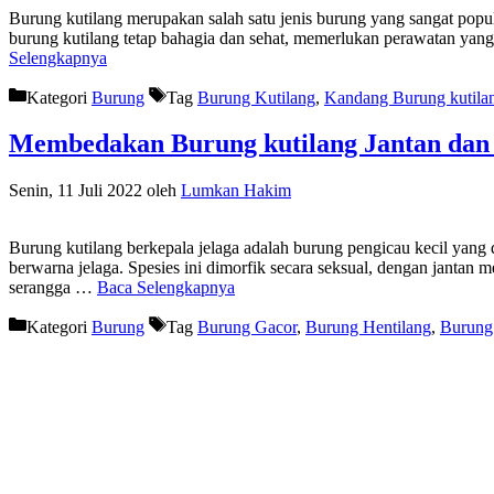
Burung kutilang merupakan salah satu jenis burung yang sangat popu
burung kutilang tetap bahagia dan sehat, memerlukan perawatan yan
Selengkapnya
Kategori
Burung
Tag
Burung Kutilang
,
Kandang Burung kutila
Membedakan Burung kutilang Jantan dan 
Senin, 11 Juli 2022
oleh
Lumkan Hakim
Burung kutilang berkepala jelaga adalah burung pengicau kecil yang 
berwarna jelaga. Spesies ini dimorfik secara seksual, dengan jantan
serangga …
Baca Selengkapnya
Kategori
Burung
Tag
Burung Gacor
,
Burung Hentilang
,
Burung