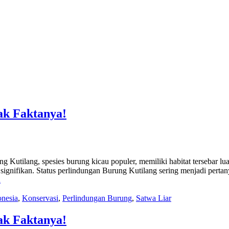
ak Faktanya!
Kutilang, spesies burung kicau populer, memiliki habitat tersebar lua
 signifikan. Status perlindungan Burung Kutilang sering menjadi per
a
onesia
,
Konservasi
,
Perlindungan Burung
,
Satwa Liar
ak Faktanya!