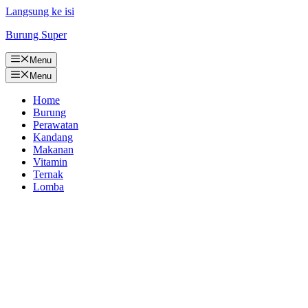
Langsung ke isi
Burung Super
Menu
Menu
Home
Burung
Perawatan
Kandang
Makanan
Vitamin
Ternak
Lomba