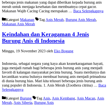
beberapa jenis makanan yang dapat diberikan kepada burung anis
merah untuk menjaga kesehatan dan membuatnya cepat gacor.
Makanan Wajib Cacing Cacing merupakan …
Baca Selengkapnya
Kategori
Makanan
Tag
Anis Merah
,
Burung Anis Merah
,
Makanan Anis Merah
Keindahan dan Keragaman 4 Jenis
Burung Anis di Indonesia
Minggu, 19 November 2023
oleh
Eko Bogang
Indonesia, sebagai negara yang kaya akan keanekaragaman hayati,
juga menjadi rumah bagi beberapa jenis burung anis yang menjadi
favorit di kalangan masyarakat pecinta burung. Suara merdunya dan
kecantikan warna bulunya membuat burung anis menjadi primadona
di dunia burung hias. Mari kita telusuri beberapa jenis burung anis
yang populer di Indonesia. 1. Anis Merah (Zoothera citrina) …
Baca
Selengkapnya
Kategori
Burung
Tag
Anis
,
Anis Kembang
,
Anis Macan
,
Anis
Merah
,
Anis Siberia
,
Burung Anis