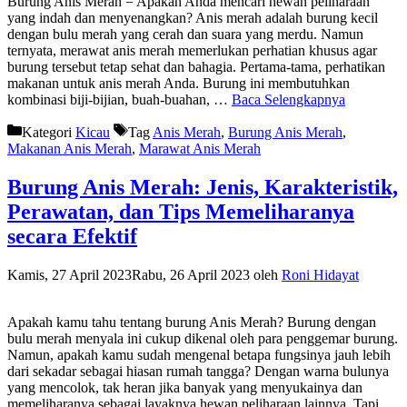
Burung Anis Merah = Apakah Anda mencari hewan peliharaan
yang indah dan menyenangkan? Anis merah adalah burung kecil
dengan bulu merah yang cerah dan suara yang merdu. Namun
ternyata, merawat anis merah memerlukan perhatian khusus agar
burung tersebut tetap sehat dan bahagia. Pertama-tama, perhatikan
makanan untuk anis merah Anda. Burung ini membutuhkan
kombinasi biji-bijian, buah-buahan, …
Baca Selengkapnya
Kategori
Kicau
Tag
Anis Merah
,
Burung Anis Merah
,
Makanan Anis Merah
,
Marawat Anis Merah
Burung Anis Merah: Jenis, Karakteristik,
Perawatan, dan Tips Memeliharanya
secara Efektif
Kamis, 27 April 2023
Rabu, 26 April 2023
oleh
Roni Hidayat
Apakah kamu tahu tentang burung Anis Merah? Burung dengan
bulu merah menyala ini cukup dikenal oleh para penggemar burung.
Namun, apakah kamu sudah mengenal betapa fungsinya jauh lebih
dari sekadar sebagai hiasan rumah tangga? Dengan warna bulunya
yang mencolok, tak heran jika banyak yang menyukainya dan
memeliharanya sebagai layaknya hewan peliharaan lainnya. Tapi