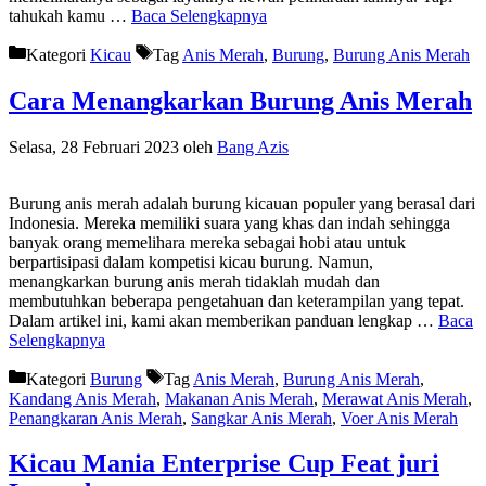
tahukah kamu …
Baca Selengkapnya
Kategori
Kicau
Tag
Anis Merah
,
Burung
,
Burung Anis Merah
Cara Menangkarkan Burung Anis Merah
Selasa, 28 Februari 2023
oleh
Bang Azis
Burung anis merah adalah burung kicauan populer yang berasal dari
Indonesia. Mereka memiliki suara yang khas dan indah sehingga
banyak orang memelihara mereka sebagai hobi atau untuk
berpartisipasi dalam kompetisi kicau burung. Namun,
menangkarkan burung anis merah tidaklah mudah dan
membutuhkan beberapa pengetahuan dan keterampilan yang tepat.
Dalam artikel ini, kami akan memberikan panduan lengkap …
Baca
Selengkapnya
Kategori
Burung
Tag
Anis Merah
,
Burung Anis Merah
,
Kandang Anis Merah
,
Makanan Anis Merah
,
Merawat Anis Merah
,
Penangkaran Anis Merah
,
Sangkar Anis Merah
,
Voer Anis Merah
Kicau Mania Enterprise Cup Feat juri