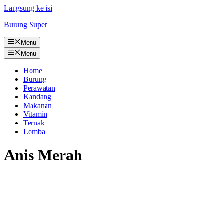
Langsung ke isi
Burung Super
Menu
Menu
Home
Burung
Perawatan
Kandang
Makanan
Vitamin
Ternak
Lomba
Anis Merah