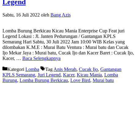
Legend
Sabtu, 16 Juli 2022
oleh
Bang Azis
Lomba Burung Berkicau Kicau Mania Enterprise Cup Feat juri
Legend Lokasi : Jl. Janten Pedurungan / Gantangan KPLS
Semarang Hari Sabtu, 30 Juli 2022 Jam 10:00 WIB Kelas yang
dilombakan K.M.E : Murai Batu Ventura : Murai batu dan Cucak
Ijo Mekar Jaya : Murai batu, Cucak Ijo dan Kacer Baret : Cucak Ijo,
Kacer, …
Baca Selengkapnya
Kategori
Lomba
Tag
Anis Merah
,
Cucak Ijo
,
Gantangan
KPLS Semarang
,
Juri Legend
,
Kacer
,
Kicau Mania
,
Lomba
Burung
,
Lomba Burung Berkicau
,
Love Bird
,
Murai batu