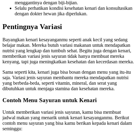
menggantinya dengan biji-bijian.
Selalu perhatikan kondisi kesehatan kenari dan konsultasikan
dengan dokter hewan jika diperlukan.
Pentingnya Variasi
Bayangkan kenari kesayanganmu seperti anak kecil yang sedang
belajar makan. Mereka butuh variasi makanan untuk mendapatkan
nutrisi yang lengkap dan tumbuh sehat. Begitu juga dengan kenari,
memberikan variasi jenis sayuran tidak hanya membuat mereka
kenyang, tapi juga meningkatkan kesehatan dan kecerdasan mereka.
Sama seperti kita, kenari juga bisa bosan dengan menu yang itu-itu
saja. Variasi jenis sayuran membantu mereka mendapatkan nutrisi
yang berbeda-beda, seperti vitamin, mineral, dan serat yang
dibutuhkan untuk menjaga stamina dan kesehatan mereka.
Contoh Menu Sayuran untuk Kenari
Untuk memberikan variasi jenis sayuran, kamu bisa membuat
jadwal makan yang menarik untuk kenari kesayanganmu. Berikut
contoh menu sayuran yang bisa kamu berikan kepada kenari dalam
seminggu: