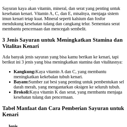
Sayuran kaya akan vitamin, mineral, dan serat yang penting untuk
kesehatan kenari. Vitamin A, C, dan E, misalnya, menjaga sistem
imun kenari tetap kuat. Mineral seperti kalsium dan fosfor
mendukung kesehatan tulang dan cangkang telur. Sementara serat
membantu pencernaan dan mencegah sembelit.
3 Jenis Sayuran untuk Meningkatkan Stamina dan
Vitalitas Kenari
Ada banyak jenis sayuran yang bisa kamu berikan ke kenari, tapi
berikut ini 3 jenis yang bisa meningkatkan stamina dan vitalitasnya:
Kangkung:
Kaya vitamin A dan C, yang membantu
meningkatkan kekebalan tubuh kenari.
Bayam:
Sumber zat besi yang penting untuk pembentukan sel
darah merah, yang mengantarkan oksigen ke seluruh tubuh.
Brokoli:
Kaya vitamin K dan serat, yang membantu menjaga
kesehatan tulang dan pencernaan.
Tabel Manfaat dan Cara Pemberian Sayuran untuk
Kenari
Jenis