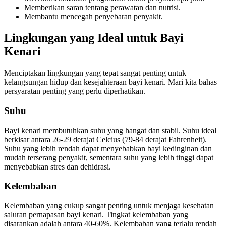
Memberikan saran tentang perawatan dan nutrisi.
Membantu mencegah penyebaran penyakit.
Lingkungan yang Ideal untuk Bayi
Kenari
Menciptakan lingkungan yang tepat sangat penting untuk
kelangsungan hidup dan kesejahteraan bayi kenari. Mari kita bahas
persyaratan penting yang perlu diperhatikan.
Suhu
Bayi kenari membutuhkan suhu yang hangat dan stabil. Suhu ideal
berkisar antara 26-29 derajat Celcius (79-84 derajat Fahrenheit).
Suhu yang lebih rendah dapat menyebabkan bayi kedinginan dan
mudah terserang penyakit, sementara suhu yang lebih tinggi dapat
menyebabkan stres dan dehidrasi.
Kelembaban
Kelembaban yang cukup sangat penting untuk menjaga kesehatan
saluran pernapasan bayi kenari. Tingkat kelembaban yang
disarankan adalah antara 40-60%. Kelembaban yang terlalu rendah