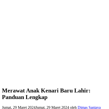
Merawat Anak Kenari Baru Lahir:
Panduan Lengkap
Jumat, 29 Maret 2024
Jumat, 29 Maret 2024
oleh
Dimas Sanjaya