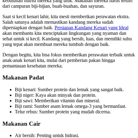
kebutuhan nutrisi mereka yang unik. Makanan mereka harus terdiri
dari campuran biji-bijian, buah-buahan, dan sayuran.
Saat si kecil kenari lahir, kita mesti memberikan perawatan ekstra.
Salah satunya adalah memastikan kandang mereka sudah
dipersiapkan dengan baik.
Persiapan Kandang Kenari yang Ideal
akan membantu kita menciptakan lingkungan yang nyaman dan
sehat untuk si kecil. Kandang yang bersih, luas, dan memiliki suhu
yang tepat akan membuat mereka tumbuh dengan baik.
Dengan begitu, kita bisa fokus memberikan perawatan terbaik untuk
anak-anak kenari kita, mulai dari pemberian pakan hingga
pemantauan kesehatan mereka.
Makanan Padat
Biji kenari: Sumber protein dan lemak yang sangat baik.
Biji niger: Kaya akan minyak dan protein.
Biji sawi: Memberikan vitamin dan mineral.
Biji rami: Sumber asam lemak omega-3 yang bermanfaat.
Telur rebus: Sumber protein yang mudah dicerna.
Makanan Cair
Air bersih: Penting untuk hidrasi.