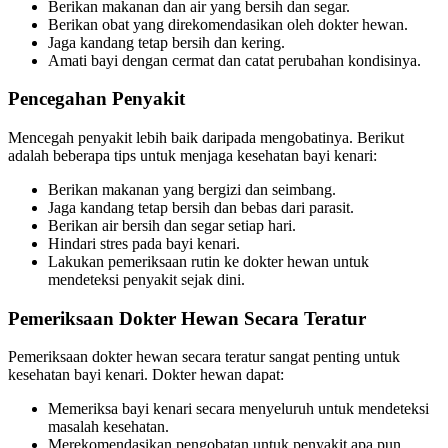
Berikan makanan dan air yang bersih dan segar.
Berikan obat yang direkomendasikan oleh dokter hewan.
Jaga kandang tetap bersih dan kering.
Amati bayi dengan cermat dan catat perubahan kondisinya.
Pencegahan Penyakit
Mencegah penyakit lebih baik daripada mengobatinya. Berikut
adalah beberapa tips untuk menjaga kesehatan bayi kenari:
Berikan makanan yang bergizi dan seimbang.
Jaga kandang tetap bersih dan bebas dari parasit.
Berikan air bersih dan segar setiap hari.
Hindari stres pada bayi kenari.
Lakukan pemeriksaan rutin ke dokter hewan untuk
mendeteksi penyakit sejak dini.
Pemeriksaan Dokter Hewan Secara Teratur
Pemeriksaan dokter hewan secara teratur sangat penting untuk
kesehatan bayi kenari. Dokter hewan dapat:
Memeriksa bayi kenari secara menyeluruh untuk mendeteksi
masalah kesehatan.
Merekomendasikan pengobatan untuk penyakit apa pun.