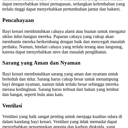
dapat menyebabkan iritasi pernapasan, sedangkan kelembaban yang
terlalu tinggi dapat menyebabkan pertumbuhan jamur dan bakteri.
Pencahayaan
Bayi kenari membutuhkan cahaya alami atau buatan untuk mengatur
siklus tidur-bangun mereka. Paparan cahaya yang cukup akan
membantu mereka berkembang dengan baik dan mencegah masalah
perilaku. Namun, hindari cahaya yang terlalu terang atau langsung,
karena dapat menyebabkan stres dan masalah penglihatan.
Sarang yang Aman dan Nyaman
Bayi kenari membutuhkan sarang yang aman dan nyaman untuk
berteduh dan tidur. Sarang harus cukup besar untuk menampung
bayi dengan nyaman, namun tidak terlalu besar sehingga mereka
merasa kedinginan. Sarang harus terbuat dari bahan yang lembut
dan hangat, seperti bulu atau kain.
Ventilasi
Ventilasi yang baik sangat penting untuk menjaga kualitas udara di
dalam kandang bayi kenari. Ventilasi yang tidak memadai dapat
menyebabkan penumpukan amonia dan karbon dioksida, yang