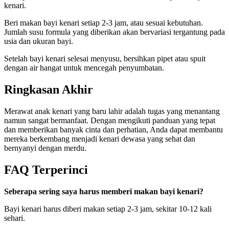
kenari.
Beri makan bayi kenari setiap 2-3 jam, atau sesuai kebutuhan.
Jumlah susu formula yang diberikan akan bervariasi tergantung pada
usia dan ukuran bayi.
Setelah bayi kenari selesai menyusu, bersihkan pipet atau spuit
dengan air hangat untuk mencegah penyumbatan.
Ringkasan Akhir
Merawat anak kenari yang baru lahir adalah tugas yang menantang
namun sangat bermanfaat. Dengan mengikuti panduan yang tepat
dan memberikan banyak cinta dan perhatian, Anda dapat membantu
mereka berkembang menjadi kenari dewasa yang sehat dan
bernyanyi dengan merdu.
FAQ Terperinci
Seberapa sering saya harus memberi makan bayi kenari?
Bayi kenari harus diberi makan setiap 2-3 jam, sekitar 10-12 kali
sehari.