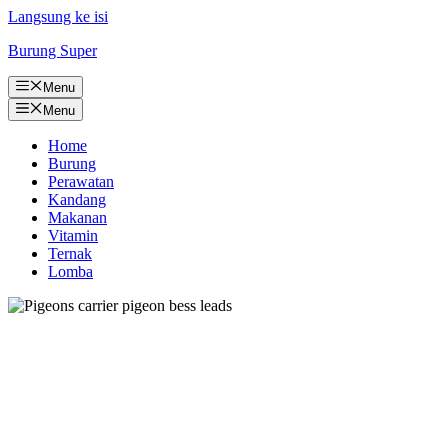
Langsung ke isi
Burung Super
Menu
Menu
Home
Burung
Perawatan
Kandang
Makanan
Vitamin
Ternak
Lomba