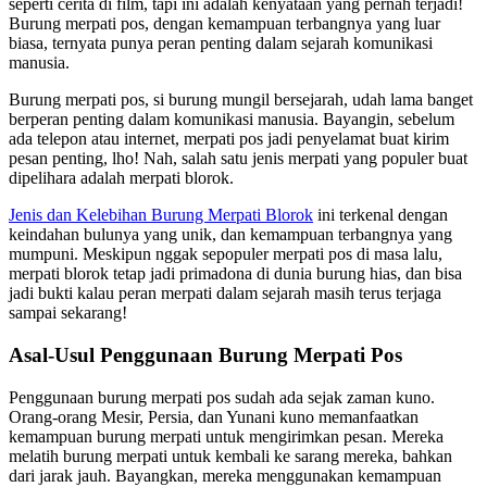
seperti cerita di film, tapi ini adalah kenyataan yang pernah terjadi!
Burung merpati pos, dengan kemampuan terbangnya yang luar
biasa, ternyata punya peran penting dalam sejarah komunikasi
manusia.
Burung merpati pos, si burung mungil bersejarah, udah lama banget
berperan penting dalam komunikasi manusia. Bayangin, sebelum
ada telepon atau internet, merpati pos jadi penyelamat buat kirim
pesan penting, lho! Nah, salah satu jenis merpati yang populer buat
dipelihara adalah merpati blorok.
Jenis dan Kelebihan Burung Merpati Blorok
ini terkenal dengan
keindahan bulunya yang unik, dan kemampuan terbangnya yang
mumpuni. Meskipun nggak sepopuler merpati pos di masa lalu,
merpati blorok tetap jadi primadona di dunia burung hias, dan bisa
jadi bukti kalau peran merpati dalam sejarah masih terus terjaga
sampai sekarang!
Asal-Usul Penggunaan Burung Merpati Pos
Penggunaan burung merpati pos sudah ada sejak zaman kuno.
Orang-orang Mesir, Persia, dan Yunani kuno memanfaatkan
kemampuan burung merpati untuk mengirimkan pesan. Mereka
melatih burung merpati untuk kembali ke sarang mereka, bahkan
dari jarak jauh. Bayangkan, mereka menggunakan kemampuan