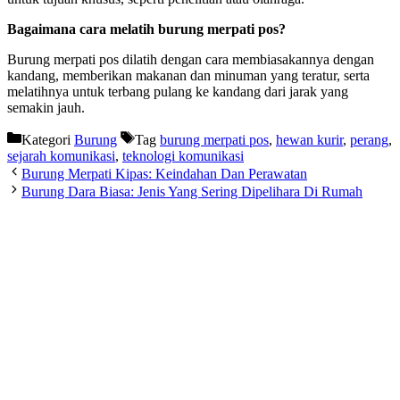
Bagaimana cara melatih burung merpati pos?
Burung merpati pos dilatih dengan cara membiasakannya dengan
kandang, memberikan makanan dan minuman yang teratur, serta
melatihnya untuk terbang pulang ke kandang dari jarak yang
semakin jauh.
Kategori
Burung
Tag
burung merpati pos
,
hewan kurir
,
perang
,
sejarah komunikasi
,
teknologi komunikasi
Burung Merpati Kipas: Keindahan Dan Perawatan
Burung Dara Biasa: Jenis Yang Sering Dipelihara Di Rumah