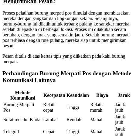
Mengirimkan Pesan?
Proses pelatihan burung merpati pos dimulai dengan membiasakan
mereka dengan sangkar dan lingkungan sekitar. Selanjutnya,
burung-burung ini dilatih untuk terbang pulang ke sangkar mereka
setelah dilepaskan di berbagai lokasi. Proses ini dilakukan secara
bertahap, dengan jarak yang semakin jauh. Setelah burung merpati
pos terbiasa dengan rute pulang, mereka siap untuk mengirimkan
pesan.
Pesan ditulis di atas kertas tipis yang diikatkan pada kaki burung
merpati.
Perbandingan Burung Merpati Pos dengan Metode
Komunikasi Lainnya
Metode
Kecepatan
Keandalan
Biaya
Jarak
Komunikasi
Burung Merpati
Relatif
Relatif
Jarak
Tinggi
Pos
cepat
murah
jauh
Jarak
Surat melalui Kuda
Lambat
Rendah
Mahal
jauh
Jarak
Telegraf
Cepat
Tinggi
Mahal
jauh