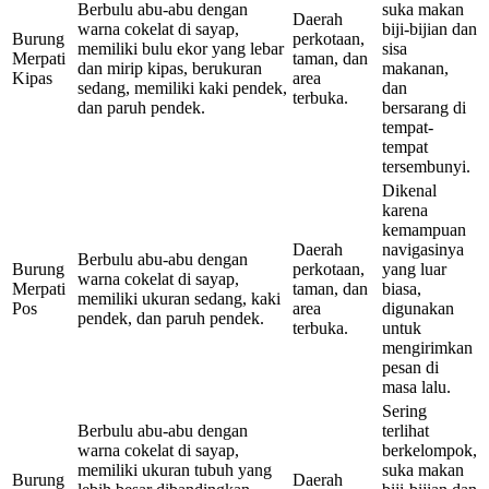
Berbulu abu-abu dengan
suka makan
Daerah
warna cokelat di sayap,
biji-bijian dan
Burung
perkotaan,
memiliki bulu ekor yang lebar
sisa
Merpati
taman, dan
dan mirip kipas, berukuran
makanan,
Kipas
area
sedang, memiliki kaki pendek,
dan
terbuka.
dan paruh pendek.
bersarang di
tempat-
tempat
tersembunyi.
Dikenal
karena
kemampuan
Daerah
navigasinya
Berbulu abu-abu dengan
Burung
perkotaan,
yang luar
warna cokelat di sayap,
Merpati
taman, dan
biasa,
memiliki ukuran sedang, kaki
Pos
area
digunakan
pendek, dan paruh pendek.
terbuka.
untuk
mengirimkan
pesan di
masa lalu.
Sering
Berbulu abu-abu dengan
terlihat
warna cokelat di sayap,
berkelompok,
memiliki ukuran tubuh yang
suka makan
Burung
Daerah