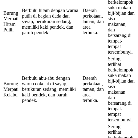
berkelompok,
suka makan
Berbulu hitam dengan warna
Daerah
Burung
biji-bijian dan
putih di bagian dada dan
perkotaan,
Merpati
sisa
sayap, berukuran sedang,
taman, dan
Hitam
makanan,
memiliki kaki pendek, dan
area
Putih
dan
paruh pendek.
terbuka.
bersarang di
tempat-
tempat
tersembunyi.
Sering
terlihat
berkelompok,
suka makan
Berbulu abu-abu dengan
Daerah
biji-bijian dan
Burung
warna cokelat di sayap,
perkotaan,
sisa
Merpati
berukuran sedang, memiliki
taman, dan
makanan,
Kelabu
kaki pendek, dan paruh
area
dan
pendek.
terbuka.
bersarang di
tempat-
tempat
tersembunyi.
Sering
terlihat
berkelompok,