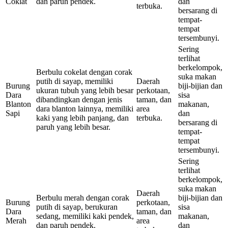
Coklat
dan paruh pendek.
dan
terbuka.
bersarang di
tempat-
tempat
tersembunyi.
Sering
terlihat
berkelompok,
Berbulu cokelat dengan corak
suka makan
putih di sayap, memiliki
Daerah
Burung
biji-bijian dan
ukuran tubuh yang lebih besar
perkotaan,
Dara
sisa
dibandingkan dengan jenis
taman, dan
Blanton
makanan,
dara blanton lainnya, memiliki
area
Sapi
dan
kaki yang lebih panjang, dan
terbuka.
bersarang di
paruh yang lebih besar.
tempat-
tempat
tersembunyi.
Sering
terlihat
berkelompok,
suka makan
Daerah
Berbulu merah dengan corak
biji-bijian dan
Burung
perkotaan,
putih di sayap, berukuran
sisa
Dara
taman, dan
sedang, memiliki kaki pendek,
makanan,
Merah
area
dan paruh pendek.
dan