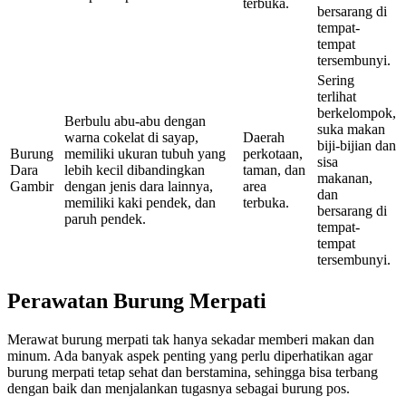
terbuka.
bersarang di
tempat-
tempat
tersembunyi.
Sering
terlihat
berkelompok,
Berbulu abu-abu dengan
suka makan
warna cokelat di sayap,
Daerah
biji-bijian dan
Burung
memiliki ukuran tubuh yang
perkotaan,
sisa
Dara
lebih kecil dibandingkan
taman, dan
makanan,
Gambir
dengan jenis dara lainnya,
area
dan
memiliki kaki pendek, dan
terbuka.
bersarang di
paruh pendek.
tempat-
tempat
tersembunyi.
Perawatan Burung Merpati
Merawat burung merpati tak hanya sekadar memberi makan dan
minum. Ada banyak aspek penting yang perlu diperhatikan agar
burung merpati tetap sehat dan berstamina, sehingga bisa terbang
dengan baik dan menjalankan tugasnya sebagai burung pos.