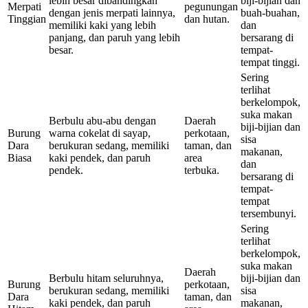
lebih besar dibandingkan
biji-bijian dan
Merpati
pegunungan
dengan jenis merpati lainnya,
buah-buahan,
Tinggian
dan hutan.
memiliki kaki yang lebih
dan
panjang, dan paruh yang lebih
bersarang di
besar.
tempat-
tempat tinggi.
Sering
terlihat
berkelompok,
suka makan
Berbulu abu-abu dengan
Daerah
biji-bijian dan
Burung
warna cokelat di sayap,
perkotaan,
sisa
Dara
berukuran sedang, memiliki
taman, dan
makanan,
Biasa
kaki pendek, dan paruh
area
dan
pendek.
terbuka.
bersarang di
tempat-
tempat
tersembunyi.
Sering
terlihat
berkelompok,
suka makan
Daerah
Berbulu hitam seluruhnya,
biji-bijian dan
Burung
perkotaan,
berukuran sedang, memiliki
sisa
Dara
taman, dan
kaki pendek, dan paruh
makanan,