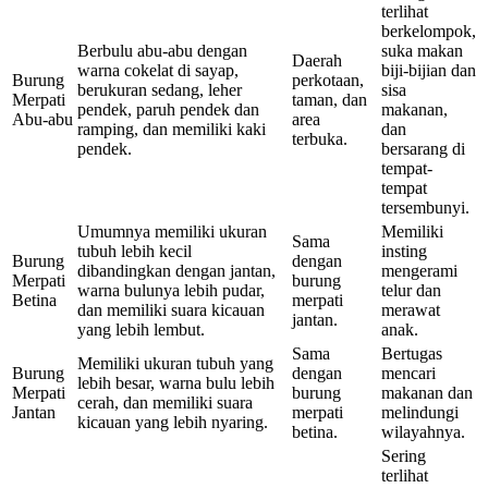
terlihat
berkelompok,
Berbulu abu-abu dengan
suka makan
Daerah
warna cokelat di sayap,
biji-bijian dan
Burung
perkotaan,
berukuran sedang, leher
sisa
Merpati
taman, dan
pendek, paruh pendek dan
makanan,
Abu-abu
area
ramping, dan memiliki kaki
dan
terbuka.
pendek.
bersarang di
tempat-
tempat
tersembunyi.
Umumnya memiliki ukuran
Memiliki
Sama
tubuh lebih kecil
insting
Burung
dengan
dibandingkan dengan jantan,
mengerami
Merpati
burung
warna bulunya lebih pudar,
telur dan
Betina
merpati
dan memiliki suara kicauan
merawat
jantan.
yang lebih lembut.
anak.
Sama
Bertugas
Memiliki ukuran tubuh yang
Burung
dengan
mencari
lebih besar, warna bulu lebih
Merpati
burung
makanan dan
cerah, dan memiliki suara
Jantan
merpati
melindungi
kicauan yang lebih nyaring.
betina.
wilayahnya.
Sering
terlihat