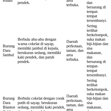
Hitam
area
pendek.
dan
terbuka.
bersarang di
tempat-
tempat
tersembunyi.
Sering
terlihat
berkelompok,
Berbulu abu-abu dengan
suka makan
Daerah
warna cokelat di sayap,
biji-bijian dan
Burung
perkotaan,
memiliki jambul di kepala,
sisa
Dara
taman, dan
berukuran sedang, memiliki
makanan,
Jambul
area
kaki pendek, dan paruh
dan
terbuka.
pendek.
bersarang di
tempat-
tempat
tersembunyi.
Sering
terlihat
berkelompok,
suka makan
Daerah
Burung
Berbulu cokelat dengan corak
biji-bijian dan
perkotaan,
Dara
putih di sayap, berukuran
sisa
taman, dan
Blanton
sedang, memiliki kaki pendek,
makanan,
area